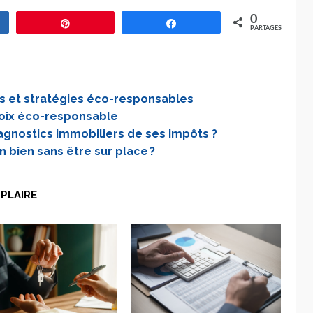
0
gez
Épingle
Partagez
PARTAGES
es et stratégies éco-responsables
choix éco-responsable
iagnostics immobiliers de ses impôts ?
 bien sans être sur place ?
PLAIRE