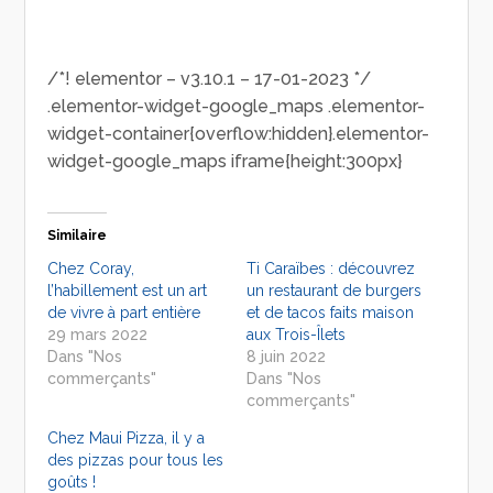
/*! elementor – v3.10.1 – 17-01-2023 */
.elementor-widget-google_maps .elementor-
widget-container{overflow:hidden}.elementor-
widget-google_maps iframe{height:300px}
Similaire
Chez Coray,
Ti Caraïbes : découvrez
l’habillement est un art
un restaurant de burgers
de vivre à part entière
et de tacos faits maison
29 mars 2022
aux Trois-Îlets
Dans "Nos
8 juin 2022
commerçants"
Dans "Nos
commerçants"
Chez Maui Pizza, il y a
des pizzas pour tous les
goûts !