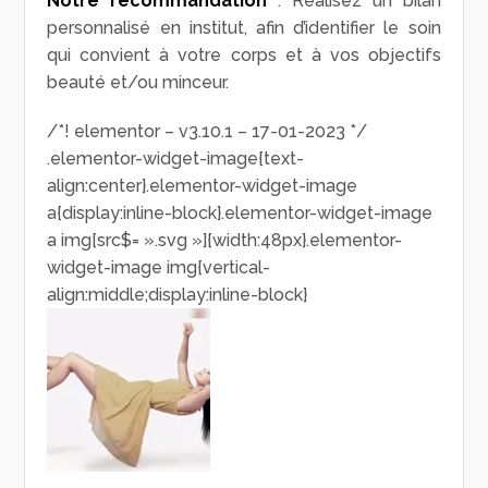
Notre recommandation
: Réalisez un bilan
personnalisé en institut, afin d’identifier le soin
qui convient à votre corps et à vos objectifs
beauté et/ou minceur.
/*! elementor – v3.10.1 – 17-01-2023 */
.elementor-widget-image{text-
align:center}.elementor-widget-image
a{display:inline-block}.elementor-widget-image
a img[src$= ».svg »]{width:48px}.elementor-
widget-image img{vertical-
align:middle;display:inline-block}