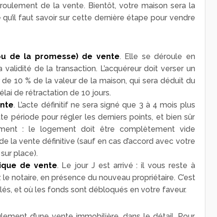
roulement de la vente. Bientôt, votre maison sera la
 qu’il faut savoir sur cette dernière étape pour vendre
ou de la promesse) de vente
. Elle se déroule en
a validité de la transaction. L’acquéreur doit verser un
e 10 % de la valeur de la maison, qui sera déduit du
délai de rétractation de 10 jours.
ente
. L’acte définitif ne sera signé que 3 à 4 mois plus
tte période pour régler les derniers points, et bien sûr
ment : le logement doit être complètement vide
 de la vente définitive (sauf en cas d’accord avec votre
sur place).
tique de vente
. Le jour J est arrivé : il vous reste à
z le notaire, en présence du nouveau propriétaire. C’est
és, et où les fonds sont débloqués en votre faveur.
ement d’une vente immobilière, dans le détail. Pour