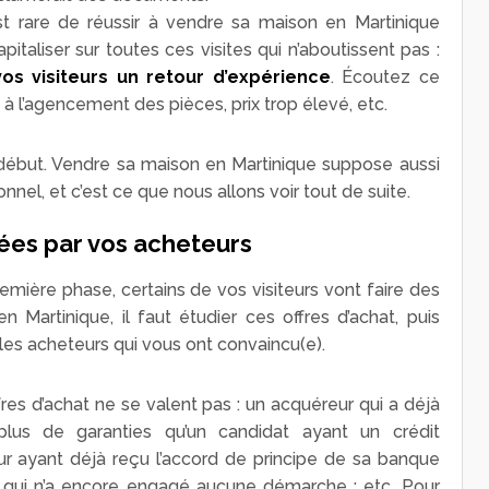
est rare de réussir à vendre sa maison en Martinique
pitaliser sur toutes ces visites qui n’aboutissent pas :
os visiteurs un retour d’expérience
. Écoutez ce
ié à l’agencement des pièces, prix trop élevé, etc.
 début. Vendre sa maison en Martinique suppose aussi
nnel, et c’est ce que nous allons voir tout de suite.
lées par vos acheteurs
remière phase, certains de vos visiteurs vont faire des
 Martinique, il faut étudier ces offres d’achat, puis
les acheteurs qui vous ont convaincu(e).
res d’achat ne se valent pas : un acquéreur qui a déjà
plus de garanties qu’un candidat ayant un crédit
eur ayant déjà reçu l’accord de principe de sa banque
re qui n’a encore engagé aucune démarche ; etc. Pour